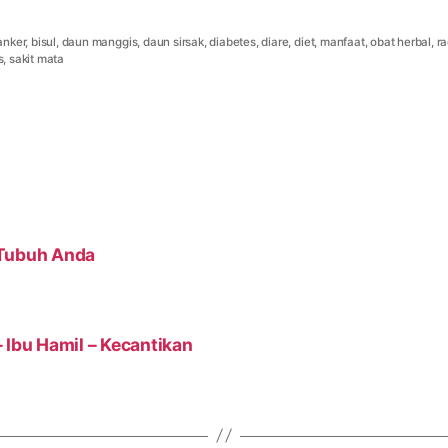
anker
,
bisul
,
daun manggis
,
daun sirsak
,
diabetes
,
diare
,
diet
,
manfaat
,
obat herbal
,
ra
s
,
sakit mata
 Tubuh Anda
 Ibu Hamil – Kecantikan