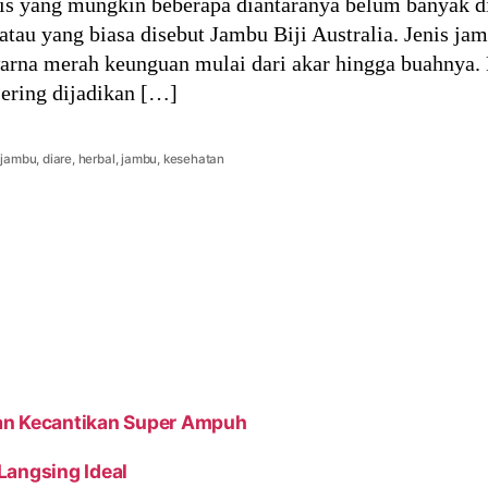
is yang mungkin beberapa diantaranya belum banyak d
atau yang biasa disebut Jambu Biji Australia. Jenis jam
rwarna merah keunguan mulai dari akar hingga buahny
 sering dijadikan […]
 jambu
,
diare
,
herbal
,
jambu
,
kesehatan
an Kecantikan Super Ampuh
Langsing Ideal