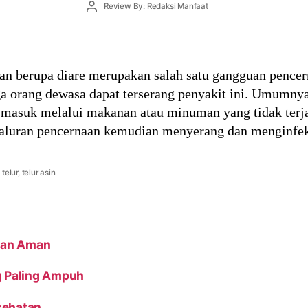
Post
Review By: Redaksi Manfaat
author
tan berupa diare merupakan salah satu gangguan penc
gga orang dewasa dapat terserang penyakit ini. Umumnya
ang masuk melalui makanan atau minuman yang tidak terj
aluran pencernaan kemudian menyerang dan menginfek
,
telur
,
telur asin
 dan Aman
 Paling Ampuh
sehatan