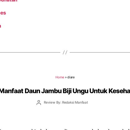
tes
n
Home
»
diare
Manfaat Daun Jambu Biji Ungu Untuk Keseh
Post
Review By: Redaksi Manfaat
author