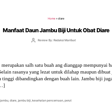
Home
»
diare
Manfaat Daun Jambu Biji Untuk Obat Diare
Post
Review By: Redaksi Manfaat
author
) merupakan salh satu buah ang dianggap mempunyai b
Selain rasanya yang lezat untuk dilahap maupun dibuat 
 tinggi dibandingkan dengan buah lain. Jambu biji juga
[…]
 jambu
,
diare
,
jambu biji
,
kesehatan pencernaan
,
perut