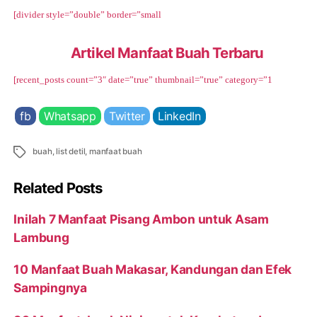
[divider style=”double” border=”small
Artikel Manfaat Buah Terbaru
[recent_posts count=”3″ date=”true” thumbnail=”true” category=”1
fb
Whatsapp
Twitter
LinkedIn
Tags
buah
,
list detil
,
manfaat buah
Related Posts
Inilah 7 Manfaat Pisang Ambon untuk Asam
Lambung
10 Manfaat Buah Makasar, Kandungan dan Efek
Sampingnya