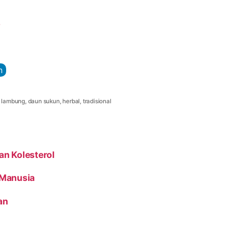
e
n
 lambung
,
daun sukun
,
herbal
,
tradisional
n Kolesterol
 Manusia
an