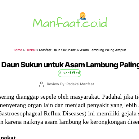
Manfaat.co.id
Home
»
Herbal
»
Manfaat Daun Sukun untuk Asam Lambung Paling Ampuh
 Daun Sukun untuk Asam Lambung Pali
√ Verified
Post
Review By: Redaksi Manfaat
author
ring dianggap sepele oleh masyarakat. Padahal jika ti
 menyerang organ lain dan menjadi penyakit yang lebih
astroesophageal Reflux Diseases) ini memiliki gejala 
n karena naiknya asam lambung ke kerongkongan diserta
ingkat