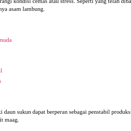
angi kondisi cemas atau stress. Seperti yang telah di
knya asam lambung.
 muda
l
s
 daun sukun dapat berperan sebagai penstabil produks
t maag.