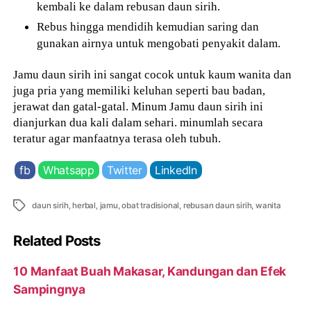
kembali ke dalam rebusan daun sirih.
Rebus hingga mendidih kemudian saring dan
gunakan airnya untuk mengobati penyakit dalam.
Jamu daun sirih ini sangat cocok untuk kaum wanita dan
juga pria yang memiliki keluhan seperti bau badan,
jerawat dan gatal-gatal. Minum Jamu daun sirih ini
dianjurkan dua kali dalam sehari. minumlah secara
teratur agar manfaatnya terasa oleh tubuh.
fb
Whatsapp
Twitter
LinkedIn
Tags
daun sirih
,
herbal
,
jamu
,
obat tradisional
,
rebusan daun sirih
,
wanita
Related Posts
10 Manfaat Buah Makasar, Kandungan dan Efek
Sampingnya