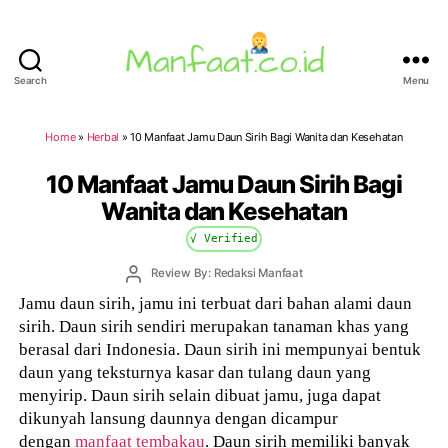
Search
Menu
Manfaat.co.id
Home
»
Herbal
»
10 Manfaat Jamu Daun Sirih Bagi Wanita dan Kesehatan
10 Manfaat Jamu Daun Sirih Bagi
Wanita dan Kesehatan
√ Verified
Post
Review By: Redaksi Manfaat
author
Jamu daun sirih, jamu ini terbuat dari bahan alami daun
sirih. Daun sirih sendiri merupakan tanaman khas yang
berasal dari Indonesia. Daun sirih ini mempunyai bentuk
daun yang teksturnya kasar dan tulang daun yang
menyirip. Daun sirih selain dibuat jamu, juga dapat
dikunyah lansung daunnya dengan dicampur
dengan
manfaat tembakau
. Daun sirih memiliki banyak