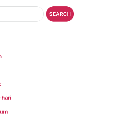
n
k
-hari
ium