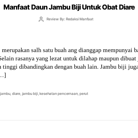
Manfaat Daun Jambu Biji Untuk Obat Diare
Post
Review By: Redaksi Manfaat
author
) merupakan salh satu buah ang dianggap mempunyai b
Selain rasanya yang lezat untuk dilahap maupun dibuat 
 tinggi dibandingkan dengan buah lain. Jambu biji juga
[…]
 jambu
,
diare
,
jambu biji
,
kesehatan pencernaan
,
perut