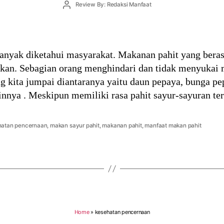
Post
Review By: Redaksi Manfaat
author
nyak diketahui masyarakat. Makanan pahit yang berasa
an. Sebagian orang menghindari dan tidak menyukai 
g kita jumpai diantaranya yaitu daun pepaya, bunga pe
innya . Meskipun memiliki rasa pahit sayur-sayuran te
hatan pencernaan
,
makan sayur pahit
,
makanan pahit
,
manfaat makan pahit
Home
»
kesehatan pencernaan