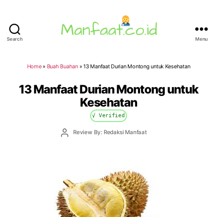
Search
Menu
Manfaat.co.id
Home
»
Buah Buahan
»
13 Manfaat Durian Montong untuk Kesehatan
13 Manfaat Durian Montong untuk
Kesehatan
√ Verified
Post
Review By: Redaksi Manfaat
author