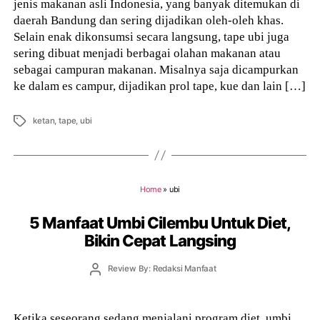
jenis makanan asli Indonesia, yang banyak ditemukan di
daerah Bandung dan sering dijadikan oleh-oleh khas.
Selain enak dikonsumsi secara langsung, tape ubi juga
sering dibuat menjadi berbagai olahan makanan atau
sebagai campuran makanan. Misalnya saja dicampurkan
ke dalam es campur, dijadikan prol tape, kue dan lain […]
Tags
ketan
,
tape
,
ubi
Home
»
ubi
5 Manfaat Umbi Cilembu Untuk Diet,
Bikin Cepat Langsing
Post
Review By: Redaksi Manfaat
author
Ketika seseorang sedang menjalani program diet, umbi