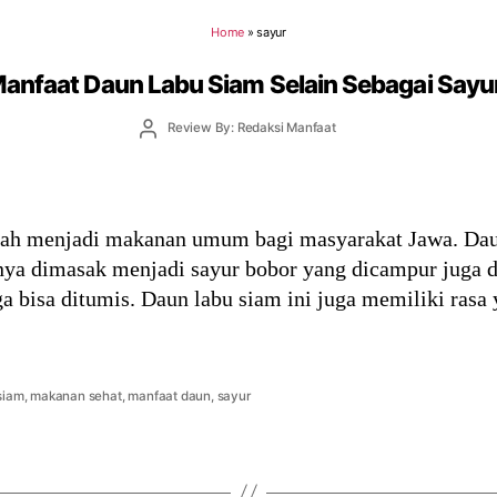
Home
»
sayur
Manfaat Daun Labu Siam Selain Sebagai Sayu
Post
Review By: Redaksi Manfaat
author
dah menjadi makanan umum bagi masyarakat Jawa. Dau
 dimasak menjadi sayur bobor yang dicampur juga de
ga bisa ditumis. Daun labu siam ini juga memiliki rasa 
siam
,
makanan sehat
,
manfaat daun
,
sayur