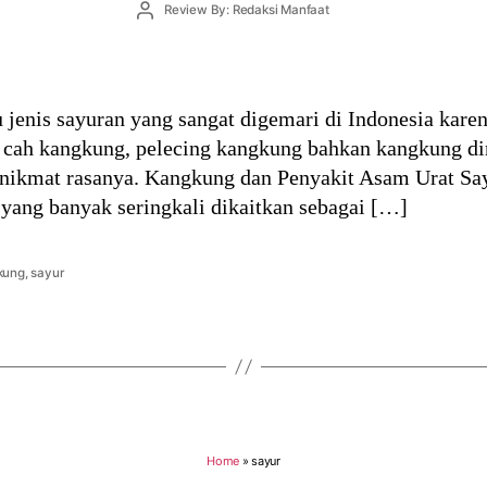
Post
Review By: Redaksi Manfaat
author
jenis sayuran yang sangat digemari di Indonesia kare
i cah kangkung, pelecing kangkung bahkan kangkung d
at nikmat rasanya. Kangkung dan Penyakit Asam Urat S
yang banyak seringkali dikaitkan sebagai […]
kung
,
sayur
Home
»
sayur