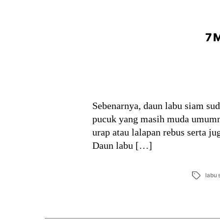
7 
Sebenarnya, daun labu siam su
pucuk yang masih muda umumnya
urap atau lalapan rebus serta ju
Daun labu […]
Tags
labu 