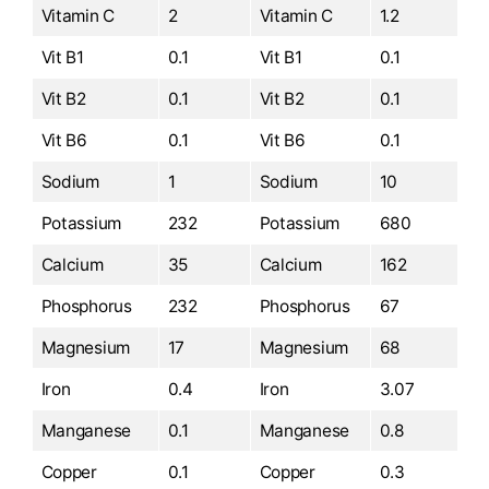
Vitamin C
2
Vitamin C
1.2
Vit B1
0.1
Vit B1
0.1
Vit B2
0.1
Vit B2
0.1
Vit B6
0.1
Vit B6
0.1
Sodium
1
Sodium
10
Potassium
232
Potassium
680
Calcium
35
Calcium
162
Phosphorus
232
Phosphorus
67
Magnesium
17
Magnesium
68
Iron
0.4
Iron
3.07
Manganese
0.1
Manganese
0.8
Copper
0.1
Copper
0.3