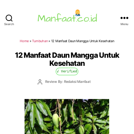
Search
Menu
Manfaat.co.id
Home
»
Tumbuhan
»
12 Manfaat Daun Mangga Untuk Kesehatan
12 Manfaat Daun Mangga Untuk
Kesehatan
√ Verified
Post
Review By: Redaksi Manfaat
author