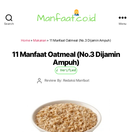
Search
Menu
Manfaat.co.id
Home
»
Makanan
»
11 Manfaat Oatmeal (No.3 Dijamin Ampuh)
11 Manfaat Oatmeal (No.3 Dijamin
Ampuh)
√ Verified
Post
Review By: Redaksi Manfaat
author