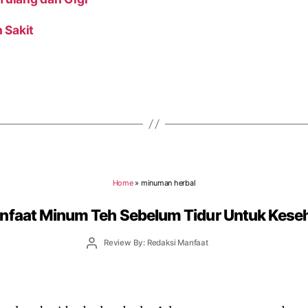
 Sakit
Home
»
minuman herbal
nfaat Minum Teh Sebelum Tidur Untuk Kese
Post
Review By: Redaksi Manfaat
author