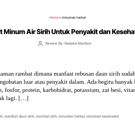
Home
»
minuman herbal
t Minum Air Sirih Untuk Penyakit dan Keseha
Post
Review By: Redaksi Manfaat
author
aman rambat dimana manfaat rebusan daun sirih sudah
ngobatan luar atau penyakit dalam. Ada begitu banyak
, fosfor, protein, karbohidrat, potassium, zat besi, vi
k lagi. […]
rih
,
manfaat daun sirih
,
manfaat sirih
,
minuman herbal
,
minuman kesehatan