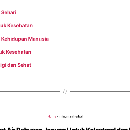
 Sehari
tuk Kesehatan
m Kehidupan Manusia
uk Kesehatan
igi dan Sehat
Home
»
minuman herbal
at Air Rebusan Jagung Untuk Kolesterol dan 