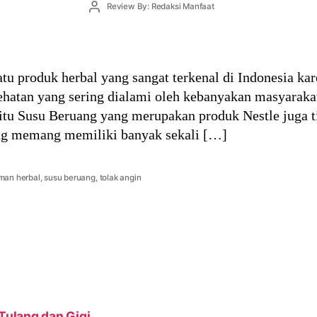
Post
Review By: Redaksi Manfaat
author
tu produk herbal yang sangat terkenal di Indonesia 
ehatan yang sering dialami oleh kebanyakan masyaraka
tu Susu Beruang yang merupakan produk Nestle juga ti
uang memang memiliki banyak sekali […]
man herbal
,
susu beruang
,
tolak angin
ulang dan Gigi