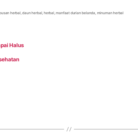
ebusan herbal
,
daun herbal
,
herbal
,
manfaat durian belanda
,
minuman herbal
pai Halus
esehatan