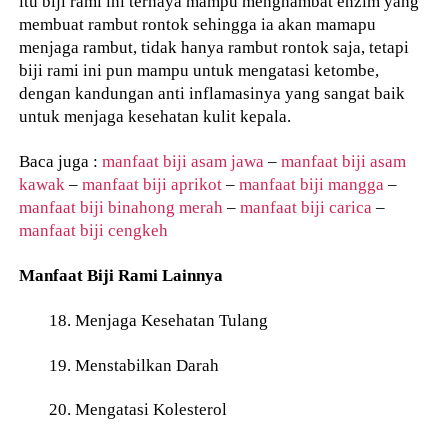
itu biji rami ini ternaya mampu menghambat enzim yang
membuat rambut rontok sehingga ia akan mamapu
menjaga rambut, tidak hanya rambut rontok saja, tetapi
biji rami ini pun mampu untuk mengatasi ketombe,
dengan kandungan anti inflamasinya yang sangat baik
untuk menjaga kesehatan kulit kepala.
Baca juga :
manfaat biji asam jawa
–
manfaat biji asam
kawak
–
manfaat biji aprikot
–
manfaat biji mangga
–
manfaat biji binahong merah
–
manfaat biji carica
–
manfaat biji cengkeh
Manfaat Biji Rami Lainnya
18. Menjaga Kesehatan Tulang
19. Menstabilkan Darah
20. Mengatasi Kolesterol