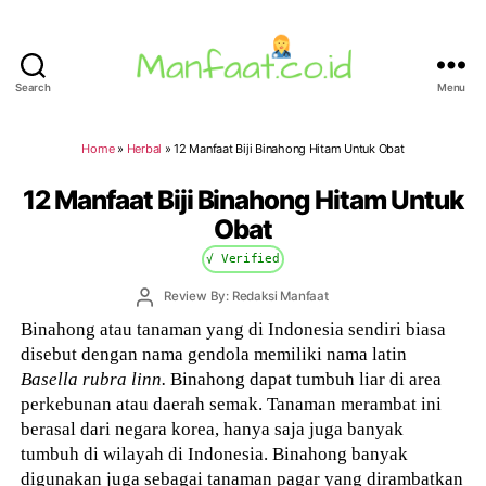
Search
Menu
Manfaat.co.id
Home
»
Herbal
»
12 Manfaat Biji Binahong Hitam Untuk Obat
12 Manfaat Biji Binahong Hitam Untuk
Obat
√ Verified
Post
Review By: Redaksi Manfaat
author
Binahong atau tanaman yang di Indonesia sendiri biasa
disebut dengan nama gendola memiliki nama latin
Basella rubra linn.
Binahong dapat tumbuh liar di area
perkebunan atau daerah semak. Tanaman merambat ini
berasal dari negara korea, hanya saja juga banyak
tumbuh di wilayah di Indonesia. Binahong banyak
digunakan juga sebagai tanaman pagar yang dirambatkan