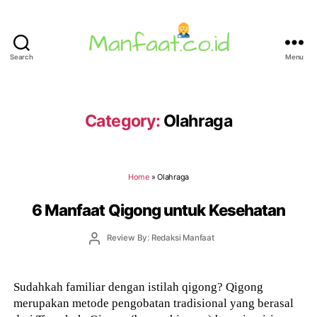
Search
Menu
Manfaat.co.id
Category:
Olahraga
Home
»
Olahraga
6 Manfaat Qigong untuk Kesehatan
Post
Review By: Redaksi Manfaat
author
Sudahkah familiar dengan istilah qigong? Qigong
merupakan metode pengobatan tradisional yang berasal