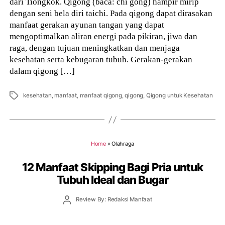
dari Tiongkok. Qigong (baca: chi gong) hampir mirip
dengan seni bela diri taichi. Pada qigong dapat dirasakan
manfaat gerakan ayunan tangan yang dapat
mengoptimalkan aliran energi pada pikiran, jiwa dan
raga, dengan tujuan meningkatkan dan menjaga
kesehatan serta kebugaran tubuh. Gerakan-gerakan
dalam qigong […]
Tags
kesehatan
,
manfaat
,
manfaat qigong
,
qigong
,
Qigong untuk Kesehatan
Home
»
Olahraga
12 Manfaat Skipping Bagi Pria untuk
Tubuh Ideal dan Bugar
Post
Review By: Redaksi Manfaat
author