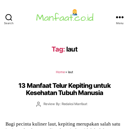
Search
Menu
Manfaat.co.id
Tag:
laut
Home
»
laut
13 Manfaat Telur Kepiting untuk
Kesehatan Tubuh Manusia
Post
Review By: Redaksi Manfaat
author
Bagi pecinta kuliner laut, kepiting merupakan salah satu