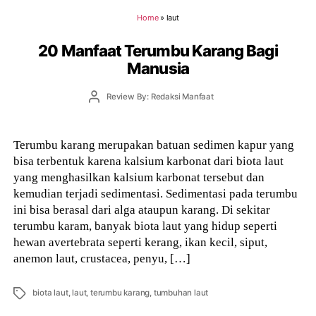
Home
»
laut
20 Manfaat Terumbu Karang Bagi
Manusia
Post
Review By: Redaksi Manfaat
author
Terumbu karang merupakan batuan sedimen kapur yang
bisa terbentuk karena kalsium karbonat dari biota laut
yang menghasilkan kalsium karbonat tersebut dan
kemudian terjadi sedimentasi. Sedimentasi pada terumbu
ini bisa berasal dari alga ataupun karang. Di sekitar
terumbu karam, banyak biota laut yang hidup seperti
hewan avertebrata seperti kerang, ikan kecil, siput,
anemon laut, crustacea, penyu, […]
Tags
biota laut
,
laut
,
terumbu karang
,
tumbuhan laut