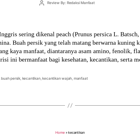
Post
Review By: Redaksi Manfaat
author
Inggris sering dikenal peach (Prunus persica L. Batsc
hina. Buah persik yang telah matang berwarna kuning 
ng kaya manfaat, diantaranya asam amino, fenolik, fla
isi ini bermanfaat bagi kesehatan, kecantikan, serta 
,
buah persik
,
kecantikan
,
kecantikan wajah
,
manfaat
Home
»
kecantikan