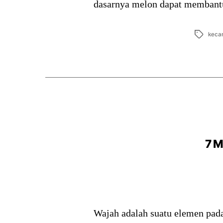
dasarnya melon dapat membantu
Tags
kecan
7 M
Wajah adalah suatu elemen pada