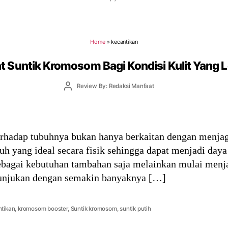
Home
»
kecantikan
t Suntik Kromosom Bagi Kondisi Kulit Yang Le
Post
Review By: Redaksi Manfaat
author
terhadap tubuhnya bukan hanya berkaitan dengan menja
h yang ideal secara fisik sehingga dapat menjadi daya 
sebagai kebutuhan tambahan saja melainkan mulai menj
ditunjukan dengan semakin banyaknya […]
tikan
,
kromosom booster
,
Suntik kromosom
,
suntik putih