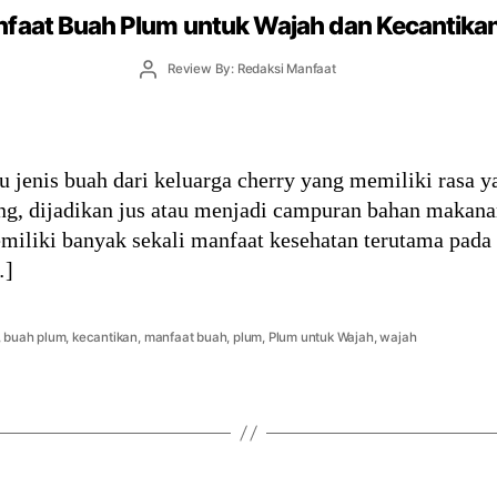
faat Buah Plum untuk Wajah dan Kecantika
Post
Review By: Redaksi Manfaat
author
 jenis buah dari keluarga cherry yang memiliki rasa 
ng, dijadikan jus atau menjadi campuran bahan makana
liki banyak sekali manfaat kesehatan terutama pada w
…]
,
buah plum
,
kecantikan
,
manfaat buah
,
plum
,
Plum untuk Wajah
,
wajah