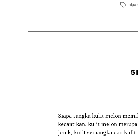
Tags
alga
5 
Siapa sangka kulit melon memil
kecantikan. kulit melon merupak
jeruk, kulit semangka dan kuli