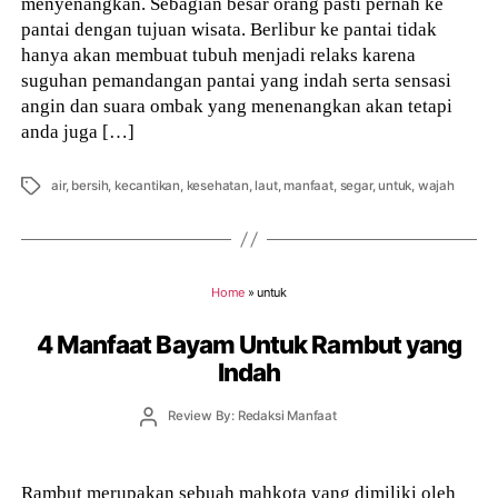
menyenangkan. Sebagian besar orang pasti pernah ke
pantai dengan tujuan wisata. Berlibur ke pantai tidak
hanya akan membuat tubuh menjadi relaks karena
suguhan pemandangan pantai yang indah serta sensasi
angin dan suara ombak yang menenangkan akan tetapi
anda juga […]
Tags
air
,
bersih
,
kecantikan
,
kesehatan
,
laut
,
manfaat
,
segar
,
untuk
,
wajah
Home
»
untuk
4 Manfaat Bayam Untuk Rambut yang
Indah
Post
Review By: Redaksi Manfaat
author
Rambut merupakan sebuah mahkota yang dimiliki oleh