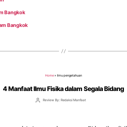
am Bangkok
yam Bangkok
Home
»
ilmu pengetahuan
4 Manfaat Ilmu Fisika dalam Segala Bidang
Post
Review By: Redaksi Manfaat
author