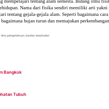
g mempelajari tentang alam semesta. Bidang ilmu fisik
hidupan. Nama dari fisika sendiri memiliki arti yakni 
i tentang gejala-gejala alam. Seperti bagaimana cara
 bagaimana hujan turun dan memajukan perkembanga
,
ilmu pengetahuan
,
kanker
,
kesehatan
am Bangkok
sehatan Tubuh