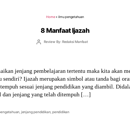
Home
»
ilmu pengetahuan
8 Manfaat Ijazah
Post
Review By: Redaksi Manfaat
author
esaikan jenjang pembelajaran tertentu maka kita akan m
tu sendiri? Ijazah merupakan simbol atau tanda bagi or
tempuh sesuai jenjang pendidikan yang diambil. Didal
sal dan jenjang yang telah ditempuh […]
 pengetahuan
,
jenjang pendidikan
,
pendidikan