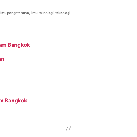
ilmu pengetahuan
,
limu teknologi
,
teknologi
yam Bangkok
an
am Bangkok