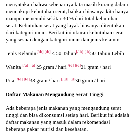
menyatakan bahwa sebenarnya kita masih kurang dalam
mencukupi kebutuhan serat, bahkan biasanya kita hanya
mampu memenuhi sekitar 30 % dari total kebutuhan
serat. Kebutuhan serat yang layak biasanya ditentukan
dari kategori umur. Berikut ini ukuran kebutuhan serat
yang sesuai dengan kategori umur dan jenis kelamin.
[/th]
[th]
[/th]
[th]
Jenis Kelamin
< 50 Tahun
50 Tahun Lebih
[/td]
[td]
[/td]
[td]
Wanita
25 gram / hari
21 gram / hari
[/td]
[td]
[/td]
[td]
Pria
38 gram / hari
30 gram / hari
Daftar Makanan Mengandung Serat Tinggi
Ada beberapa jenis makanan yang mengandung serat
tinggi dan bisa dikonsumsi setiap hari. Berikut ini adalah
daftar makanan yang masuk dalam rekomendasi
beberapa pakar nutrisi dan kesehatan.