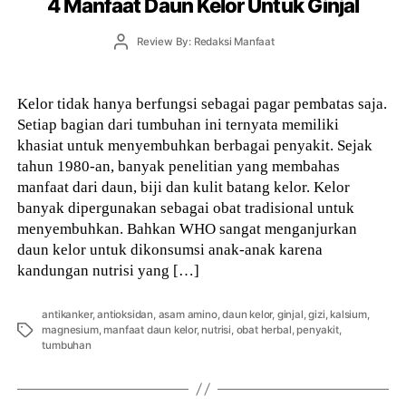
4 Manfaat Daun Kelor Untuk Ginjal
Post
Review By: Redaksi Manfaat
author
Kelor tidak hanya berfungsi sebagai pagar pembatas saja.
Setiap bagian dari tumbuhan ini ternyata memiliki
khasiat untuk menyembuhkan berbagai penyakit. Sejak
tahun 1980-an, banyak penelitian yang membahas
manfaat dari daun, biji dan kulit batang kelor. Kelor
banyak dipergunakan sebagai obat tradisional untuk
menyembuhkan. Bahkan WHO sangat menganjurkan
daun kelor untuk dikonsumsi anak-anak karena
kandungan nutrisi yang […]
antikanker
,
antioksidan
,
asam amino
,
daun kelor
,
ginjal
,
gizi
,
kalsium
,
Tags
magnesium
,
manfaat daun kelor
,
nutrisi
,
obat herbal
,
penyakit
,
tumbuhan