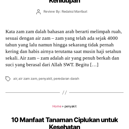
Kehidupan
Post
Review By: Redaksi Manfaat
author
Kata zam zam dalah bahasan arab berarti melimpah ruah,
sesuai dengan air zam – zam yang telah ada sejak 4000
tahun yang lalu namun hingga sekarang tidak pernah
kering dan habis airnya terutama saat musin haji setahun
sekali. Air zam – zam adalah air yang penuh berkah dan
suci yang berasal dari Allah SWT. Begitu […]
Tags
air
,
air zam zam
,
penyakit
,
peredaran darah
Home
»
penyakit
10 Manfaat Tanaman Ciplukan untuk
Kesehatan