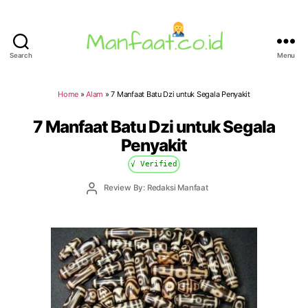
Search
Menu
Manfaat.co.id
Home
»
Alam
»
7 Manfaat Batu Dzi untuk Segala Penyakit
7 Manfaat Batu Dzi untuk Segala
Penyakit
√ Verified
Post
Review By: Redaksi Manfaat
author