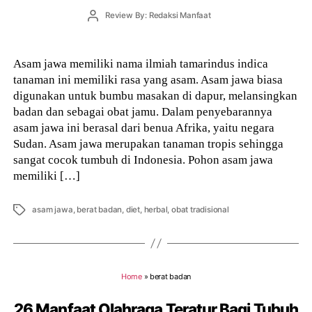
Post
Review By: Redaksi Manfaat
author
Asam jawa memiliki nama ilmiah tamarindus indica
tanaman ini memiliki rasa yang asam. Asam jawa biasa
digunakan untuk bumbu masakan di dapur, melansingkan
badan dan sebagai obat jamu. Dalam penyebarannya
asam jawa ini berasal dari benua Afrika, yaitu negara
Sudan. Asam jawa merupakan tanaman tropis sehingga
sangat cocok tumbuh di Indonesia. Pohon asam jawa
memiliki […]
Tags
asam jawa
,
berat badan
,
diet
,
herbal
,
obat tradisional
Home
»
berat badan
26 Manfaat Olahraga Teratur Bagi Tubuh