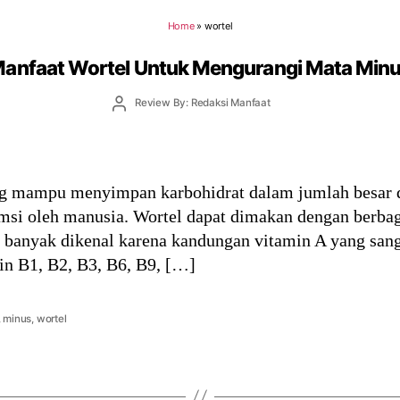
Home
»
wortel
anfaat Wortel Untuk Mengurangi Mata Min
Post
Review By: Redaksi Manfaat
author
 mampu menyimpan karbohidrat dalam jumlah besar di
si oleh manusia. Wortel dapat dimakan dengan berbag
anyak dikenal karena kandungan vitamin A yang sangat 
n B1, B2, B3, B6, B9, […]
,
minus
,
wortel