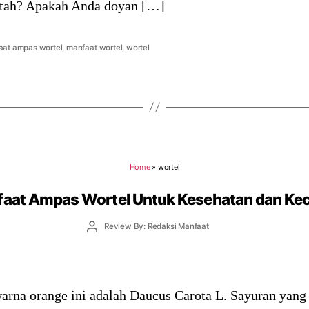
ntah? Apakah Anda doyan […]
aat ampas wortel
,
manfaat wortel
,
wortel
Home
»
wortel
faat Ampas Wortel Untuk Kesehatan dan Kec
Post
Review By: Redaksi Manfaat
author
rna orange ini adalah Daucus Carota L. Sayuran yang