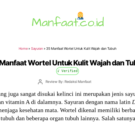
Manfaat.co.id
Home
»
Sayuran
»
35 Manfaat Wortel Untuk Kulit Wajah dan Tubuh
Manfaat Wortel Untuk Kulit Wajah dan T
√ Verified
Post
Review By: Redaksi Manfaat
author
yang juga sangat disukai kelinci ini merupakan jenis sa
an vitamin A di dalamnya. Sayuran dengan nama latin
D
menjaga kesehatan mata. Wortel dikenal memiliki berb
tubuh dan beberapa organ tubuh lainnya. Salah satunya