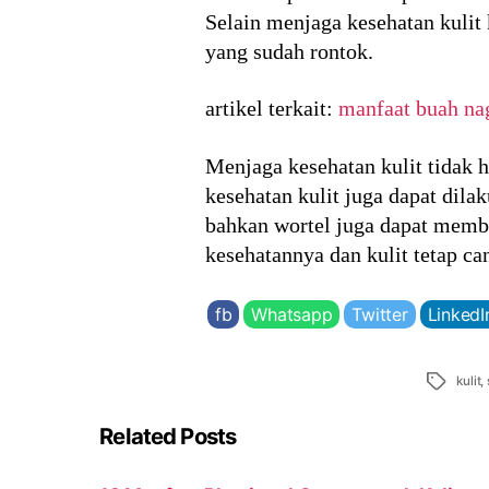
Selain menjaga kesehatan kulit
yang sudah rontok.
artikel terkait:
manfaat buah na
Menjaga kesehatan kulit tidak 
kesehatan kulit juga dapat dila
bahkan wortel juga dapat memba
kesehatannya dan kulit tetap ca
fb
Whatsapp
Twitter
LinkedI
Tags
kulit
,
Related Posts