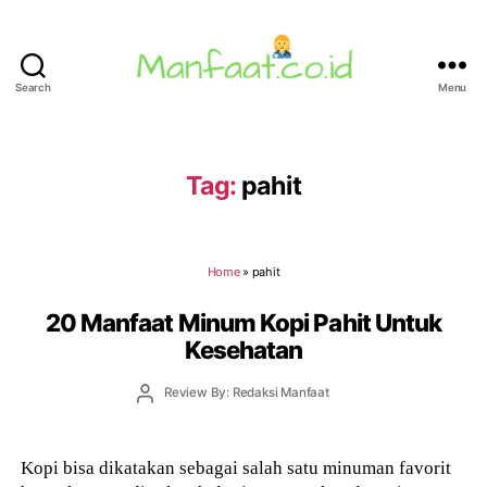
Search
Menu
Manfaat.co.id
Tag:
pahit
Home
»
pahit
20 Manfaat Minum Kopi Pahit Untuk
Kesehatan
Post
Review By: Redaksi Manfaat
author
Kopi bisa dikatakan sebagai salah satu minuman favorit