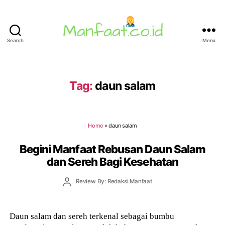
Search
Menu
Manfaat.co.id
Tag:
daun salam
Home
»
daun salam
Begini Manfaat Rebusan Daun Salam
dan Sereh Bagi Kesehatan
Post
Review By: Redaksi Manfaat
author
Daun salam dan sereh terkenal sebagai bumbu