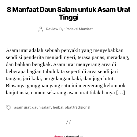
8 Manfaat Daun Salam untuk Asam Urat
Tinggi
Post
Review By: Redaksi Manfaat
author
Asam urat adalah sebuah penyakit yang menyebabkan
sendi si penderita menjadi nyeri, terasa panas, meradang,
dan bahkan bengkak. Asam urat menyerang area di
beberapa bagian tubuh kita seperti di area sendi jari
tangan, jari kaki, pergelangan kaki, dan juga lutut.
Biasanya gangguan yang satu ini menyerang kelompok
lanjut usia, namun sekarang asam urat tidak hanya […]
Tags
asam urat
,
daun salam
,
herbal
,
obat tradisional
Home
»
daun salam