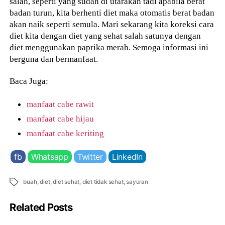
salah, seperti yang sudah di utarakan tadi apabila berat
badan turun, kita berhenti diet maka otomatis berat badan
akan naik seperti semula. Mari sekarang kita koreksi cara
diet kita dengan diet yang sehat salah satunya dengan
diet menggunakan paprika merah. Semoga informasi ini
berguna dan bermanfaat.
Baca Juga:
manfaat cabe rawit
manfaat cabe hijau
manfaat cabe keriting
fb
Whatsapp
Twitter
LinkedIn
Tags
buah
,
diet
,
diet sehat
,
diet tidak sehat
,
sayuran
Related Posts