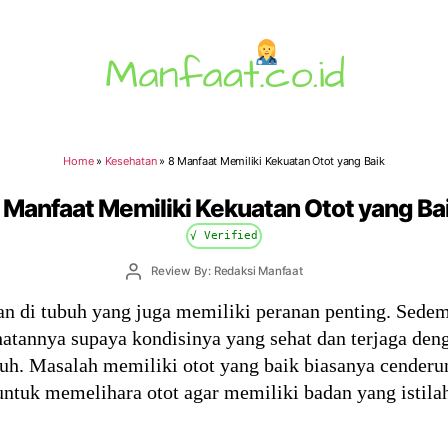
Manfaat.co.id
Home
»
Kesehatan
»
8 Manfaat Memiliki Kekuatan Otot yang Baik
 Manfaat Memiliki Kekuatan Otot yang Ba
√ Verified
Post
Review By: Redaksi Manfaat
author
an di tubuh yang juga memiliki peranan penting. Sedem
hatannya supaya kondisinya yang sehat dan terjaga de
uh. Masalah memiliki otot yang baik biasanya cenderu
tuk memelihara otot agar memiliki badan yang istilah