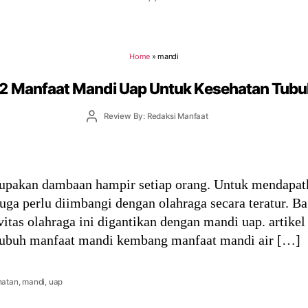
Home
»
mandi
2 Manfaat Mandi Uap Untuk Kesehatan Tub
Post
Review By: Redaksi Manfaat
author
upakan dambaan hampir setiap orang. Untuk mendapatka
a perlu diimbangi dengan olahraga secara teratur. B
vitas olahraga ini digantikan dengan mandi uap. artikel
subuh manfaat mandi kembang manfaat mandi air […]
hatan
,
mandi
,
uap