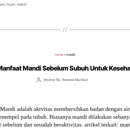
ujan
,
hujan
,
mandi
Home
»
mandi
Manfaat Mandi Sebelum Subuh Untuk Keseh
Post
Review By: Redaksi Manfaat
author
 Mandi adalah aktvitas membersihkan badan dengan air
nempel pada tubuh. Biasanya mandi dilakukan sebanyak
at sebelum dan sesudah beraktivitas. artikel terkait: 