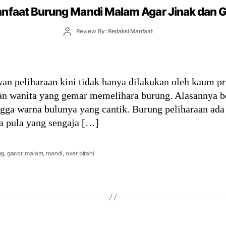
nfaat Burung Mandi Malam Agar Jinak dan 
Post
Review By: Redaksi Manfaat
author
n peliharaan kini tidak hanya dilakukan oleh kaum pr
n wanita yang gemar memelihara burung. Alasannya b
gga warna bulunya yang cantik. Burung peliharaan ada
da pula yang sengaja […]
ng
,
gacor
,
malam
,
mandi
,
over birahi