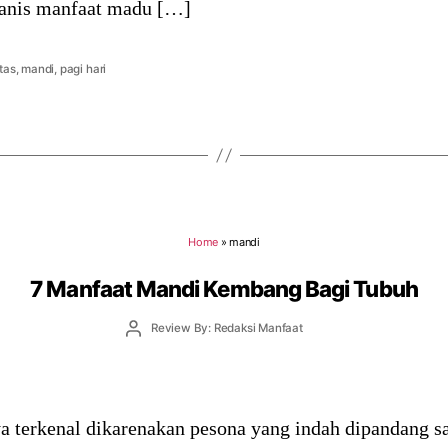
manis manfaat madu […]
itas
,
mandi
,
pagi hari
Home
»
mandi
7 Manfaat Mandi Kembang Bagi Tubuh
Post
Review By: Redaksi Manfaat
author
a terkenal dikarenakan pesona yang indah dipandang s