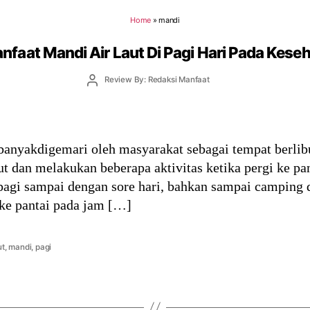
Home
»
mandi
nfaat Mandi Air Laut Di Pagi Hari Pada Kese
Post
Review By: Redaksi Manfaat
author
banyakdigemari oleh masyarakat sebagai tempat berlib
ut dan melakukan beberapa aktivitas ketika pergi ke pa
agi sampai dengan sore hari, bahkan sampai camping di
ke pantai pada jam […]
ut
,
mandi
,
pagi