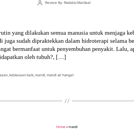
Post
Review By: Redaksi Manfaat
author
rutin yang dilakukan semua manusia untuk menjaga keb
andi juga sudah dipraktekkan dalam hidroterapi selama
sangat bermanfaat untuk penyembuhan penyakit. Lalu, a
idapatkan oleh tubuh?, […]
asaan
,
kebiasaan baik
,
mandi
,
mandi air hangat
Home
»
mandi