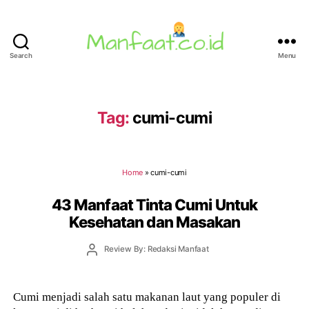
Search
Menu
Manfaat.co.id
Tag:
cumi-cumi
Home
»
cumi-cumi
43 Manfaat Tinta Cumi Untuk
Kesehatan dan Masakan
Post
Review By: Redaksi Manfaat
author
Cumi menjadi salah satu makanan laut yang populer di