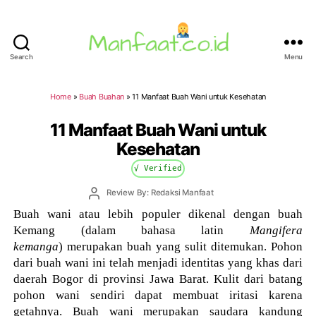
Search
Menu
Manfaat.co.id
Home
»
Buah Buahan
»
11 Manfaat Buah Wani untuk Kesehatan
11 Manfaat Buah Wani untuk
Kesehatan
√ Verified
Post
Review By: Redaksi Manfaat
author
Buah wani atau lebih populer dikenal dengan buah
Kemang (dalam bahasa latin
Mangifera
kemanga
) merupakan buah yang sulit ditemukan. Pohon
dari buah wani ini telah menjadi identitas yang khas dari
daerah Bogor di provinsi Jawa Barat. Kulit dari batang
pohon wani sendiri dapat membuat iritasi karena
getahnya. Buah wani merupakan saudara kandung