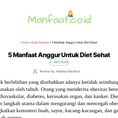
Manfaat.co.id
Home
»
Buah Buahan
»
5 Manfaat Anggur Untuk Diet Sehat
5 Manfaat Anggur Untuk Diet Sehat
√ Verified
Post
Review By: Redaksi Manfaat
author
k berlebihan yang disebabkan adanya ketidak seimbang
unakan oleh tubuh. Orang yang menderita obesitas beres
iovaskular, diabetes, kerusakan organ, dan kanker. Di
an langkah utama dalam mengurangi dan mencegah obes
katkan konsumsi buah, sayur, kacang-kacangan, dan g
lah anggur.