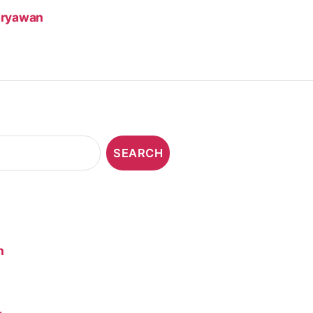
aryawan
n