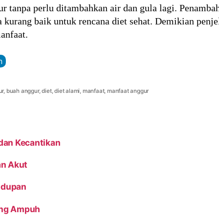
gur tanpa perlu ditambahkan air dan gula lagi. Penam
a kurang baik untuk rencana diet sehat. Demikian penje
anfaat.
n
ur
,
buah anggur
,
diet
,
diet alami
,
manfaat
,
manfaat anggur
dan Kecantikan
an Akut
hidupan
ling Ampuh