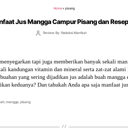
Home
»
pisang
nfaat Jus Mangga Campur Pisang dan Resep
Post
Review By: Redaksi Manfaat
author
menyegarkan tapi juga memberikan banyak sekali manf
i kandungan vitamin dan mineral serta zat-zat alami 
-buahan yang sering dijadikan jus adalah buah mangga 
kan keduanya? Dan tahukah Anda apa saja manfaat j
uah
,
mangga
,
pisang