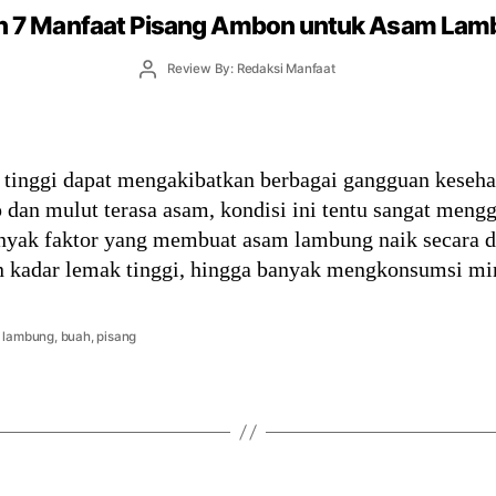
ah 7 Manfaat Pisang Ambon untuk Asam La
Post
Review By: Redaksi Manfaat
author
inggi dapat mengakibatkan berbagai gangguan kesehata
 dan mulut terasa asam, kondisi ini tentu sangat meng
Banyak faktor yang membuat asam lambung naik secara dr
 kadar lemak tinggi, hingga banyak mengkonsumsi m
 lambung
,
buah
,
pisang