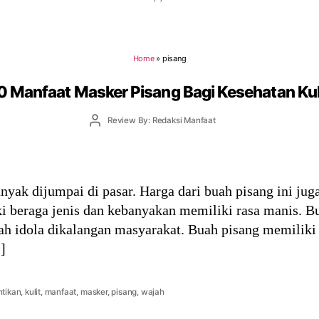
Home
»
pisang
0 Manfaat Masker Pisang Bagi Kesehatan Kul
Post
Review By: Redaksi Manfaat
author
yak dijumpai di pasar. Harga dari buah pisang ini jug
ki beraga jenis dan kebanyakan memiliki rasa manis. B
ah idola dikalangan masyarakat. Buah pisang memiliki
]
tikan
,
kulit
,
manfaat
,
masker
,
pisang
,
wajah