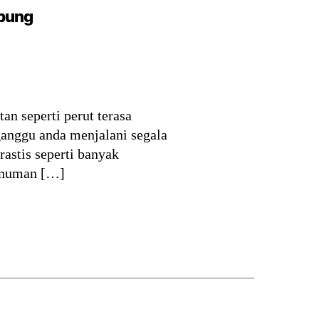
mbung
n seperti perut terasa
ganggu anda menjalani segala
astis seperti banyak
inuman […]