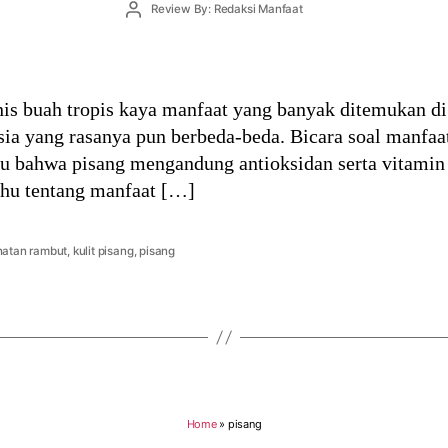
Post
Review By: Redaksi Manfaat
author
nis buah tropis kaya manfaat yang banyak ditemukan di
esia yang rasanya pun berbeda-beda. Bicara soal manfaa
u bahwa pisang mengandung antioksidan serta vitamin 
ahu tentang manfaat […]
hatan rambut
,
kulit pisang
,
pisang
Home
»
pisang