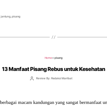
,
jantung
,
pisang
Home
»
pisang
13 Manfaat Pisang Rebus untuk Kesehatan
Post
Review By: Redaksi Manfaat
author
erbagai macam kandungan yang sangat bermanfaat unt