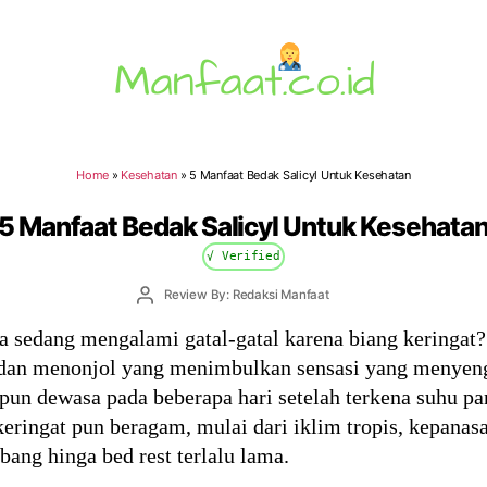
Manfaat.co.id
Home
»
Kesehatan
»
5 Manfaat Bedak Salicyl Untuk Kesehatan
5 Manfaat Bedak Salicyl Untuk Kesehata
√ Verified
Post
Review By: Redaksi Manfaat
author
 sedang mengalami gatal-gatal karena biang keringat
 dan menonjol yang menimbulkan sensasi yang menyenga
un dewasa pada beberapa hari setelah terkena suhu pa
ringat pun beragam, mulai dari iklim tropis, kepanasan,
ang hinga bed rest terlalu lama.