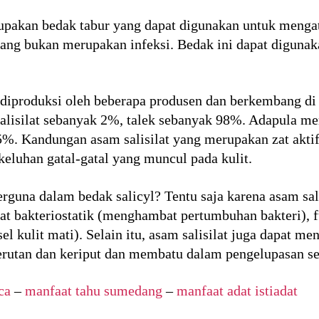
pakan bedak tabur yang dapat digunakan untuk mengata
ang bukan merupakan infeksi. Bedak ini dapat digunakan
k diproduksi oleh beberapa produsen dan berkembang di
m salisilat sebanyak 2%, talek sebanyak 98%. Adapula 
%. Kandungan asam salisilat yang merupakan zat aktif
eluhan gatal-gatal yang muncul pada kulit.
rguna dalam bedak salicyl? Tentu saja karena asam sali
at bakteriostatik (menghambat pertumbuhan bakteri),
el kulit mati). Selain itu, asam salisilat juga dapat m
rutan dan keriput dan membatu dalam pengelupasan sel
ca
–
manfaat tahu sumedang
–
manfaat adat istiadat