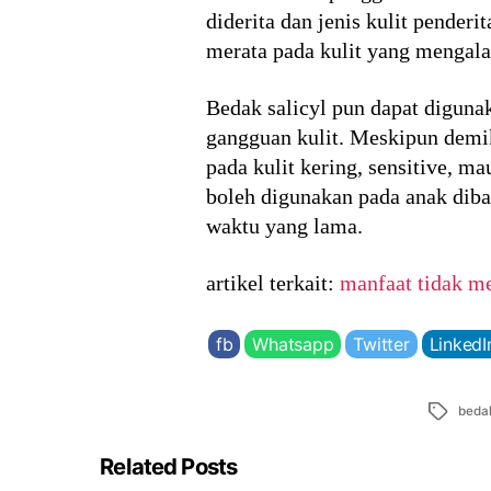
diderita dan jenis kulit pende
merata pada kulit yang mengal
Bedak salicyl pun dapat digun
gangguan kulit. Meskipun demik
pada kulit kering, sensitive, m
boleh digunakan pada anak diba
waktu yang lama.
artikel terkait:
manfaat tidak 
fb
Whatsapp
Twitter
LinkedI
Tags
beda
Related Posts