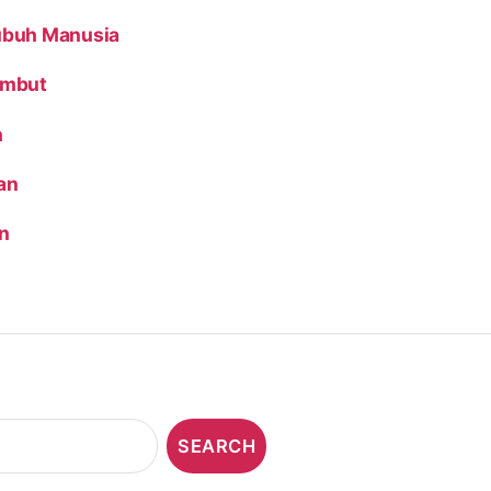
ubuh Manusia
Rambut
h
an
n