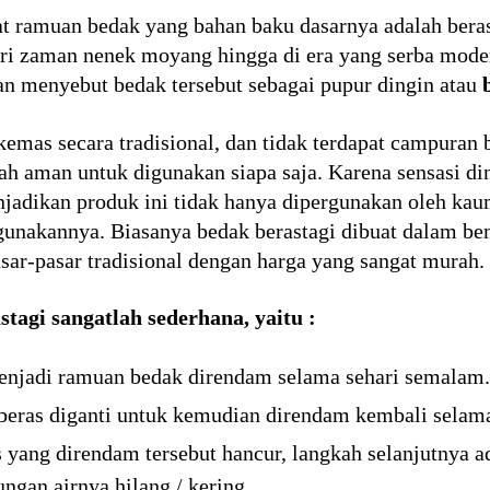
 ramuan bedak yang bahan baku dasarnya adalah beras.
ri zaman nenek moyang hingga di era yang serba moder
an menyebut bedak tersebut sebagai pupur dingin atau
ikemas secara tradisional, dan tidak terdapat campura
ah aman untuk digunakan siapa saja. Karena sensasi di
jadikan produk ini tidak hanya dipergunakan oleh kaum
gunakannya. Biasanya bedak berastagi dibuat dalam ben
sar-pasar tradisional dengan harga yang sangat murah.
tagi sangatlah sederhana, yaitu :
enjadi ramuan bedak direndam selama sehari semalam.
 beras diganti untuk kemudian direndam kembali selam
s yang direndam tersebut hancur, langkah selanjutnya 
gan airnya hilang / kering.