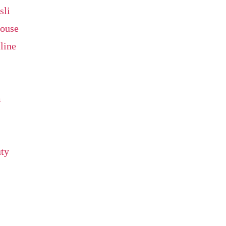
sli
house
line
m
uty