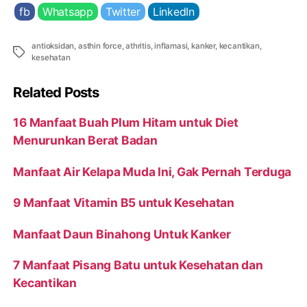
fb
Whatsapp
Twitter
LinkedIn
antioksidan
,
asthin force
,
athritis
,
inflamasi
,
kanker
,
kecantikan
,
Tags
kesehatan
Related Posts
16 Manfaat Buah Plum Hitam untuk Diet
Menurunkan Berat Badan
Manfaat Air Kelapa Muda Ini, Gak Pernah Terduga
9 Manfaat Vitamin B5 untuk Kesehatan
Manfaat Daun Binahong Untuk Kanker
7 Manfaat Pisang Batu untuk Kesehatan dan
Kecantikan