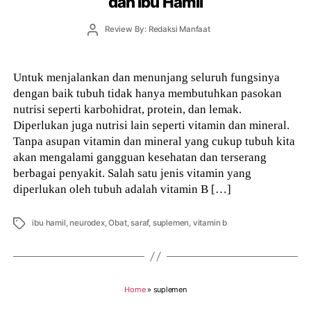
dan Ibu Hamil
Post
Review By: Redaksi Manfaat
author
Untuk menjalankan dan menunjang seluruh fungsinya
dengan baik tubuh tidak hanya membutuhkan pasokan
nutrisi seperti karbohidrat, protein, dan lemak.
Diperlukan juga nutrisi lain seperti vitamin dan mineral.
Tanpa asupan vitamin dan mineral yang cukup tubuh kita
akan mengalami gangguan kesehatan dan terserang
berbagai penyakit. Salah satu jenis vitamin yang
diperlukan oleh tubuh adalah vitamin B […]
Tags
ibu hamil
,
neurodex
,
Obat
,
saraf
,
suplemen
,
vitamin b
Home
»
suplemen