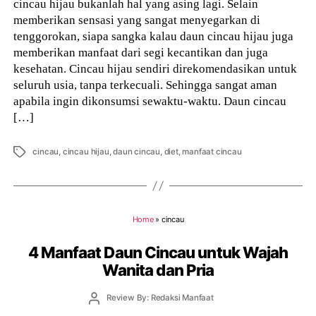
cincau hijau bukanlah hal yang asing lagi. Selain
memberikan sensasi yang sangat menyegarkan di
tenggorokan, siapa sangka kalau daun cincau hijau juga
memberikan manfaat dari segi kecantikan dan juga
kesehatan. Cincau hijau sendiri direkomendasikan untuk
seluruh usia, tanpa terkecuali. Sehingga sangat aman
apabila ingin dikonsumsi sewaktu-waktu. Daun cincau
[…]
Tags
cincau
,
cincau hijau
,
daun cincau
,
diet
,
manfaat cincau
Home
»
cincau
4 Manfaat Daun Cincau untuk Wajah
Wanita dan Pria
Post
Review By: Redaksi Manfaat
author