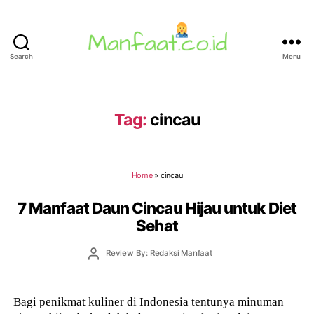
Search
Menu
Manfaat.co.id
Tag:
cincau
Home
»
cincau
7 Manfaat Daun Cincau Hijau untuk Diet
Sehat
Post
Review By: Redaksi Manfaat
author
Bagi penikmat kuliner di Indonesia tentunya minuman