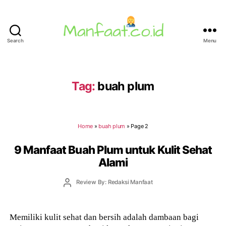
Search
Menu
Manfaat.co.id
Tag:
buah plum
Home
»
buah plum
»
Page 2
9 Manfaat Buah Plum untuk Kulit Sehat
Alami
Post
Review By: Redaksi Manfaat
author
Memiliki kulit sehat dan bersih adalah dambaan bagi