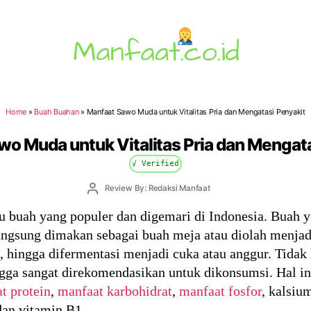
Manfaat.co.id
Home
»
Buah Buahan
»
Manfaat Sawo Muda untuk Vitalitas Pria dan Mengatasi Penyakit
o Muda untuk Vitalitas Pria dan Mengat
√ Verified
Post
Review By: Redaksi Manfaat
author
 buah yang populer dan digemari di Indonesia. Buah y
langsung dimakan sebagai buah meja atau diolah menjad
m, hingga difermentasi menjadi cuka atau anggur. Tidak
gga sangat direkomendasikan untuk dikonsumsi. Hal in
t protein
,
manfaat karbohidrat
,
manfaat fosfor
, kalsiu
dan vitamin B1.