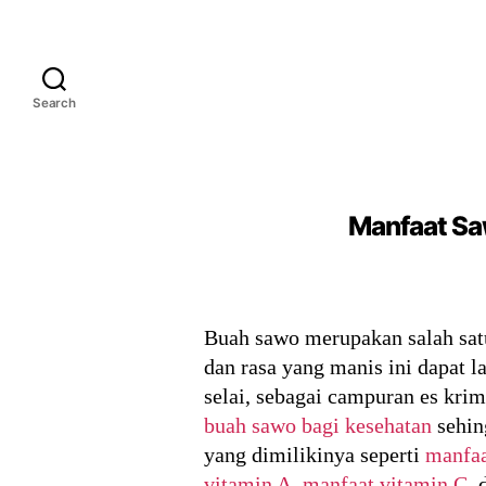
Search
Manfaat Saw
Buah sawo merupakan salah satu
dan rasa yang manis ini dapat 
selai, sebagai campuran es kri
buah sawo bagi kesehatan
sehin
yang dimilikinya seperti
manfaa
vitamin A
,
manfaat vitamin C
, 