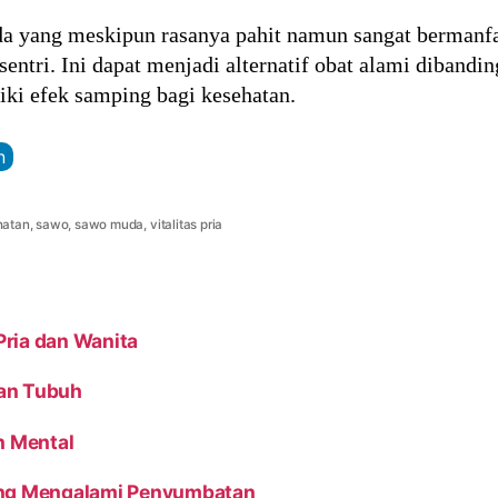
yang meskipun rasanya pahit namun sangat bermanfaat 
sentri. Ini dapat menjadi alternatif obat alami diban
iki efek samping bagi kesehatan.
n
hatan
,
sawo
,
sawo muda
,
vitalitas pria
ria dan Wanita
tan Tubuh
n Mental
Yang Mengalami Penyumbatan