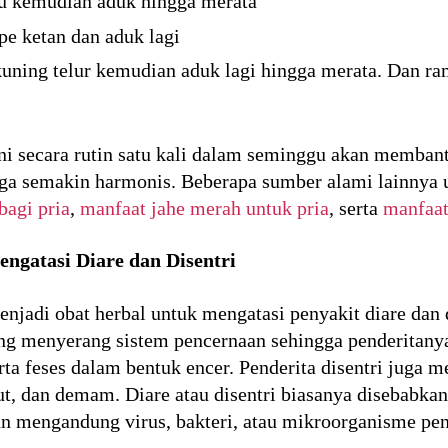
 kemudian aduk hingga merata
pe ketan dan aduk lagi
uning telur kemudian aduk lagi hingga merata. Dan r
 secara rutin satu kali dalam seminggu akan membantu
ga semakin harmonis. Beberapa sumber alami lainnya u
agi pria
,
manfaat jahe merah untuk pria
, serta
manfaat
gatasi Diare dan Disentri
njadi obat herbal untuk mengatasi penyakit diare dan 
ang menyerang sistem pencernaan sehingga penderitany
rta feses dalam bentuk encer. Penderita disentri juga m
ut, dan demam. Diare atau disentri biasanya disebabk
n mengandung virus, bakteri, atau mikroorganisme pe