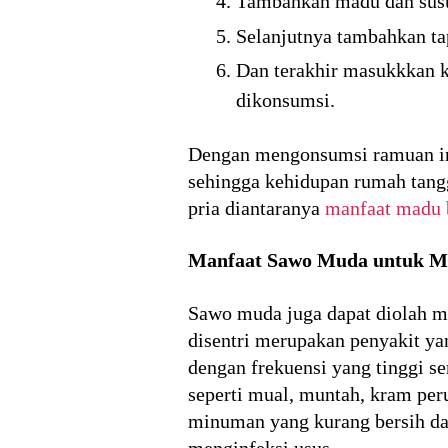
Tambahkan madu dan susu
Selanjutnya tambahkan ta
Dan terakhir masukkkan k
dikonsumsi.
Dengan mengonsumsi ramuan ini
sehingga kehidupan rumah tang
pria diantaranya
manfaat madu b
Manfaat Sawo Muda untuk Men
Sawo muda juga dapat diolah me
disentri merupakan penyakit y
dengan frekuensi yang tinggi se
seperti mual, muntah, kram per
minuman yang kurang bersih da
menginfeksi usus.