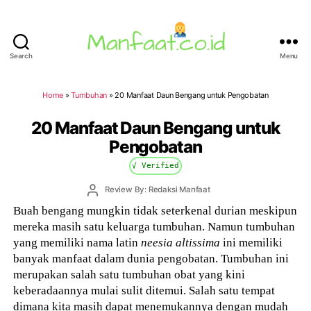
Search
Menu
Manfaat.co.id
Home
»
Tumbuhan
»
20 Manfaat Daun Bengang untuk Pengobatan
20 Manfaat Daun Bengang untuk
Pengobatan
√ Verified
Post
Review By: Redaksi Manfaat
author
Buah bengang mungkin tidak seterkenal durian meskipun
mereka masih satu keluarga tumbuhan. Namun tumbuhan
yang memiliki nama latin
neesia altissima
ini memiliki
banyak manfaat dalam dunia pengobatan. Tumbuhan ini
merupakan salah satu tumbuhan obat yang kini
keberadaannya mulai sulit ditemui. Salah satu tempat
dimana kita masih dapat menemukannya dengan mudah