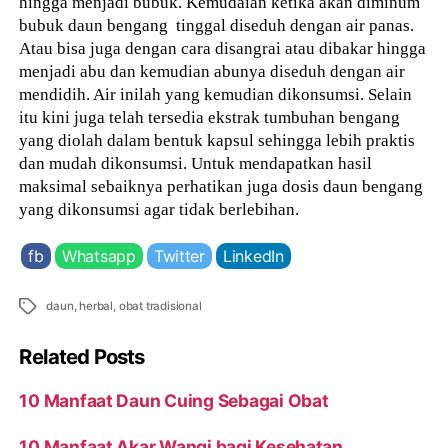
hingga menjadi bubuk. Kemudaian ketika akan diminum
bubuk daun bengang tinggal diseduh dengan air panas.
Atau bisa juga dengan cara disangrai atau dibakar hingga
menjadi abu dan kemudian abunya diseduh dengan air
mendidih. Air inilah yang kemudian dikonsumsi. Selain
itu kini juga telah tersedia ekstrak tumbuhan bengang
yang diolah dalam bentuk kapsul sehingga lebih praktis
dan mudah dikonsumsi. Untuk mendapatkan hasil
maksimal sebaiknya perhatikan juga dosis daun bengang
yang dikonsumsi agar tidak berlebihan.
fb
Whatsapp
Twitter
LinkedIn
Tags
daun
,
herbal
,
obat tradisional
Related Posts
10 Manfaat Daun Cuing Sebagai Obat
10 Manfaat Akar Wangi bagi Kesehatan