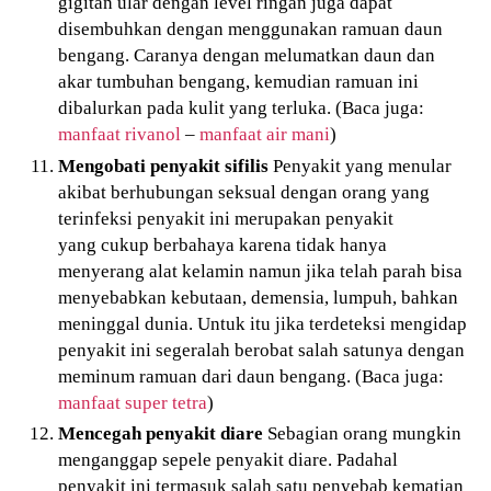
gigitan ular dengan level ringan juga dapat
disembuhkan dengan menggunakan ramuan daun
bengang. Caranya dengan melumatkan daun dan
akar tumbuhan bengang, kemudian ramuan ini
dibalurkan pada kulit yang terluka. (Baca juga:
manfaat rivanol
–
manfaat air mani
)
Mengobati penyakit sifilis
Penyakit yang menular
akibat berhubungan seksual dengan orang yang
terinfeksi penyakit ini merupakan penyakit
yang cukup berbahaya karena tidak hanya
menyerang alat kelamin namun jika telah parah bisa
menyebabkan kebutaan, demensia, lumpuh, bahkan
meninggal dunia. Untuk itu jika terdeteksi mengidap
penyakit ini segeralah berobat salah satunya dengan
meminum ramuan dari daun bengang. (Baca juga:
manfaat super tetra
)
Mencegah penyakit diare
Sebagian orang mungkin
menganggap sepele penyakit diare. Padahal
penyakit ini termasuk salah satu penyebab kematian