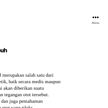
Menu
buh
f merupakan salah satu dari
etik, baik secara medis maupun
ni akan diberikan suatu
n tegangan otot tersebut.
si dan juga pemahaman
otot yang rileks.