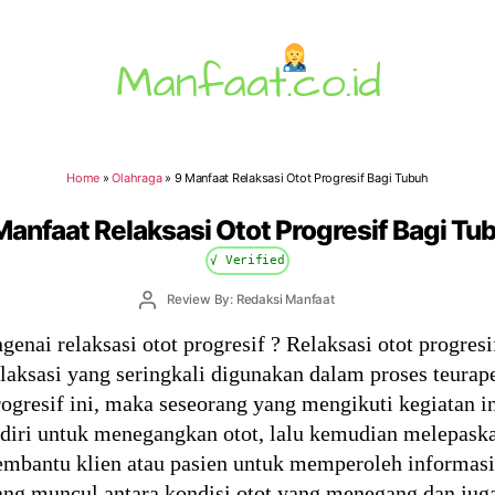
Manfaat.co.id
Home
»
Olahraga
»
9 Manfaat Relaksasi Otot Progresif Bagi Tubuh
Manfaat Relaksasi Otot Progresif Bagi Tu
√ Verified
Post
Review By: Redaksi Manfaat
author
ai relaksasi otot progresif ? Relaksasi otot progresi
laksasi yang seringkali digunakan dalam proses teurap
progresif ini, maka seseorang yang mengikuti kegiatan i
ndiri untuk menegangkan otot, lalu kemudian melepaska
membantu klien atau pasien untuk memperoleh informa
ng muncul antara kondisi otot yang menegang dan juga 