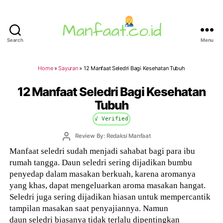
Search
Menu
Manfaat.co.id
Home
»
Sayuran
»
12 Manfaat Seledri Bagi Kesehatan Tubuh
12 Manfaat Seledri Bagi Kesehatan
Tubuh
√ Verified
Post
Review By: Redaksi Manfaat
author
Manfaat seledri sudah menjadi sahabat bagi para ibu
rumah tangga. Daun seledri sering dijadikan bumbu
penyedap dalam masakan berkuah, karena aromanya
yang khas, dapat mengeluarkan aroma masakan hangat.
Seledri juga sering dijadikan hiasan untuk mempercantik
tampilan masakan saat penyajiannya. Namun
daun seledri biasanya tidak terlalu dipentingkan