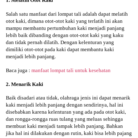
1. Melatih Otot Kaki
Salah satu manfaat dari lompat tali adalah dapat melatih
otot kaki, dimana otot-otot kaki yang terlatih ini akan
mampu membantu pertumbuhan kaki menjadi panjang
lebih baik dibanding dengan otot-otot kaki yang kaku
dan tidak pernah dilatih. Dengan kelenturan yang
dimiliki otot-otot pada kaki dapat membantu kaki
menjadi lebih panjang.
Baca juga :
manfaat lompat tali untuk kesehatan
2. Menarik Kaki
Baik disadari atau tidak, olahraga jenis ini dapat menarik
kaki menjadi lebih panjang dengan sendirinya, hal ini
disebabkan karena kelenturan yang ada pada otot kaki,
dan rongga-rongga ruas tulang yang meluas sehingga
membuat kaki menjadi tampak lebih panjang. Bahkan
jika hal ini dilakukan dengan rutin, kaki bisa lebih pajang