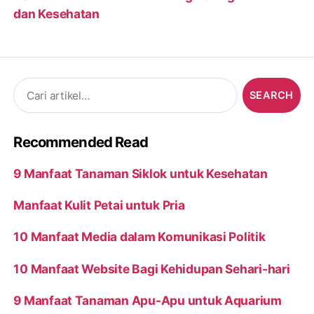
dan Kesehatan
Search
for:
Recommended Read
9 Manfaat Tanaman Siklok untuk Kesehatan
Manfaat Kulit Petai untuk Pria
10 Manfaat Media dalam Komunikasi Politik
10 Manfaat Website Bagi Kehidupan Sehari-hari
9 Manfaat Tanaman Apu-Apu untuk Aquarium