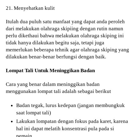
21. Menyehatkan kulit
Itulah dua puluh satu manfaat yang dapat anda peroleh
dari melakukan olahraga skipiing dengan rutin namun
perlu dikethaui bahwa melakukan olahraga skiping ini
tidak hanya dilakukan begitu saja, tetapi juga
memerlukan beberapa tehnik agar olahraga skiping yang
dilakukan benar-benar berfungsi dengan baik.
Lompat Tali Untuk Meninggikan Badan
Cara yang benar dalam meninggikan badan
menggunakan lompat tali adalah sebagai berikut
Badan tegak, lurus kedepan (jangan membungkuk
saat lompat tali)
Lakukan lompatan dengan fokus pada karet, karena
hal ini dapat melatih konsentrasi pula pada si
pemain