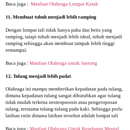
Baca juga :
Manfaat Olahraga Lompat Katak
11. Membuat tubuh menjadi lebih ramping
Dengan lompat tali tidak hanya paha dan betis yang
ramping, tatapi tubuh menjadi lebih ideal, tubuh menjadi
ramping sehingga akan membuat tampak lebih tinggi
semampai.
Baca juga :
Manfaat Olahraga untuk Jantung
12. Tulang menjadi lebih padat
Olahraga ini mampu memberikan kepadatan pada tulang,
dimana kepadatan tulang sangat dibutuhkan agar tulang
tidak mudah terkena oesteoporosis atau pengeroposan
tulang, terutama tulang-tulang pada kaki. Sehingga perlu
latihan rutin dimana latihan tersebut adalah lompat tali
Baca juga :
Manfaat Olahraga Untuk Kesehatan Mental