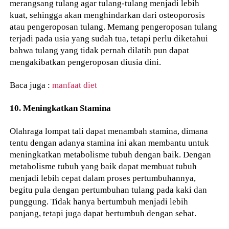
merangsang tulang agar tulang-tulang menjadi lebih
kuat, sehingga akan menghindarkan dari osteoporosis
atau pengeroposan tulang. Memang pengeroposan tulang
terjadi pada usia yang sudah tua, tetapi perlu diketahui
bahwa tulang yang tidak pernah dilatih pun dapat
mengakibatkan pengeroposan diusia dini.
Baca juga :
manfaat diet
10. Meningkatkan Stamina
Olahraga lompat tali dapat menambah stamina, dimana
tentu dengan adanya stamina ini akan membantu untuk
meningkatkan metabolisme tubuh dengan baik. Dengan
metabolisme tubuh yang baik dapat membuat tubuh
menjadi lebih cepat dalam proses pertumbuhannya,
begitu pula dengan pertumbuhan tulang pada kaki dan
punggung. Tidak hanya bertumbuh menjadi lebih
panjang, tetapi juga dapat bertumbuh dengan sehat.