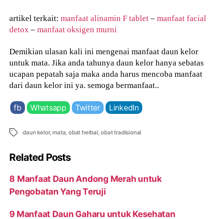
artikel terkait:
manfaat alinamin F tablet
–
manfaat facial
detox
–
manfaat oksigen murni
Demikian ulasan kali ini mengenai manfaat daun kelor
untuk mata. Jika anda tahunya daun kelor hanya sebatas
ucapan pepatah saja maka anda harus mencoba manfaat
dari daun kelor ini ya. semoga bermanfaat..
fb
Whatsapp
Twitter
LinkedIn
Tags
daun kelor
,
mata
,
obat herbal
,
obat tradisional
Related Posts
8 Manfaat Daun Andong Merah untuk
Pengobatan Yang Teruji
9 Manfaat Daun Gaharu untuk Kesehatan