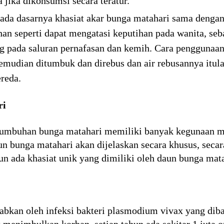
 jika dikonsumsi secara teratur.
Pada dasarnya khasiat akar bunga matahari sama dengan
n seperti dapat mengatasi keputihan pada wanita, seba
g pada saluran pernafasan dan kemih. Cara penggunaan
kemudian ditumbuk dan direbus dan air rebusannya itul
reda.
ri
umbuhan bunga matahari memiliki banyak kegunaan mula
aun bunga matahari akan dijelaskan secara khusus, se
un ada khasiat unik yang dimiliki oleh daun bunga matah
abkan oleh infeksi bakteri plasmodium vivax yang di
 menimbulkan korban, setiap tahun ada sekitar 1 juta 