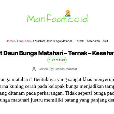
Manfaat.co.id
Home
»
Tumbuhan
»
4 Manfaat Daun Bunga Matahari – Ternak – Kesehatan – Kulit
 Daun Bunga Matahari – Ternak – Kesehat
√ Verified
Post
Review By: Redaksi Manfaat
author
 bunga matahari? Bentuknya yang sangat khas menyerup
 warna kuning cerah pada kelopak bunga menjadikan tam
 yang ditanam pada perkarangan. Tidak seperti bunga 
bunga matahari justru memiliki batang yang panjang de