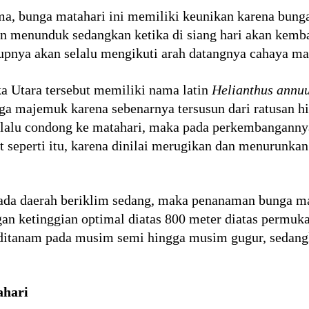
ma, bunga matahari ini memiliki keunikan karena bung
an menunduk sedangkan ketika di siang hari akan kemba
dupnya akan selalu mengikuti arah datangnya cahaya ma
a Utara tersebut memiliki nama latin
Helianthus annu
a majemuk karena sebenarnya tersusun dari ratusan hi
 selalu condong ke matahari, maka pada perkembangann
at seperti itu, karena dinilai merugikan dan menurunka
pada daerah beriklim sedang, maka penanaman bunga ma
gan ketinggian optimal diatas 800 meter diatas permuka
 ditanam pada musim semi hingga musim gugur, sedan
ahari