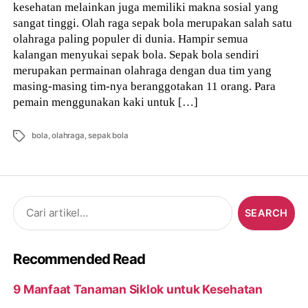
kesehatan melainkan juga memiliki makna sosial yang
sangat tinggi. Olah raga sepak bola merupakan salah satu
olahraga paling populer di dunia. Hampir semua
kalangan menyukai sepak bola. Sepak bola sendiri
merupakan permainan olahraga dengan dua tim yang
masing-masing tim-nya beranggotakan 11 orang. Para
pemain menggunakan kaki untuk […]
Tags
bola
,
olahraga
,
sepak bola
Search
for:
Recommended Read
9 Manfaat Tanaman Siklok untuk Kesehatan