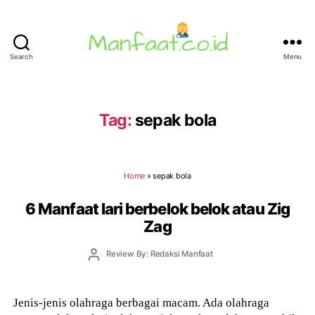
Search
Menu
Manfaat.co.id
Tag:
sepak bola
Home
»
sepak bola
6 Manfaat lari berbelok belok atau Zig
Zag
Post
Review By: Redaksi Manfaat
author
Jenis-jenis olahraga berbagai macam. Ada olahraga