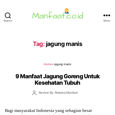
Search
Menu
Manfaat.co.id
Tag:
jagung manis
Home
»
jagung manis
9 Manfaat Jagung Goreng Untuk
Kesehatan Tubuh
Post
Review By: Redaksi Manfaat
author
Bagi masyarakat Indonesia yang sebagian besar