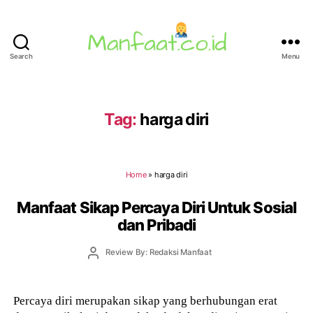
Search
Menu
Manfaat.co.id
Tag:
harga diri
Home
»
harga diri
Manfaat Sikap Percaya Diri Untuk Sosial
dan Pribadi
Post
Review By: Redaksi Manfaat
author
Percaya diri merupakan sikap yang berhubungan erat